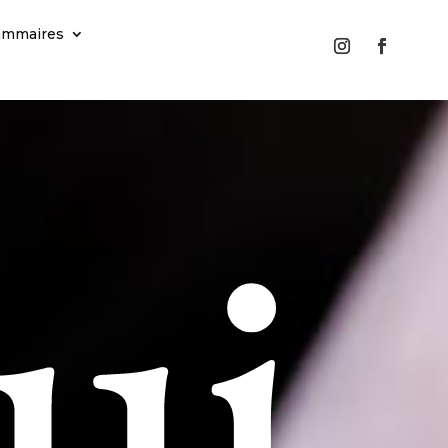
ammaires
ui