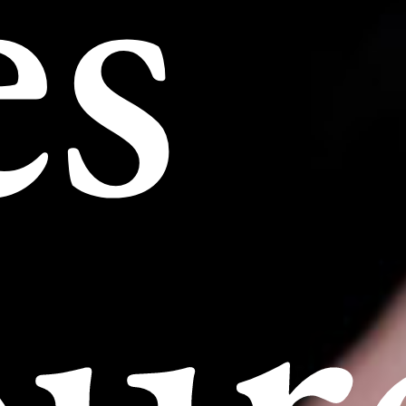
es
our