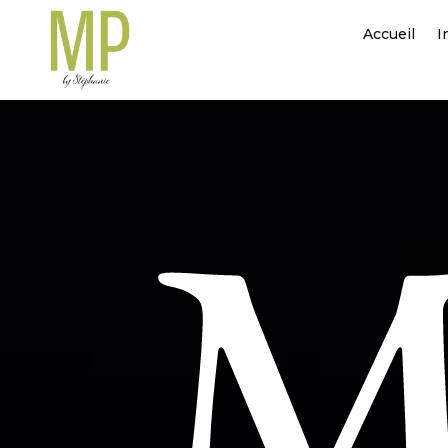
Accueil
I
M